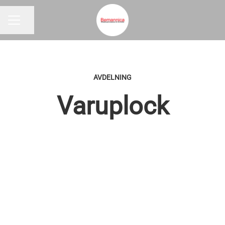
Dela sidan
KARRIÄRMENY
AVDELNING
Varuplock