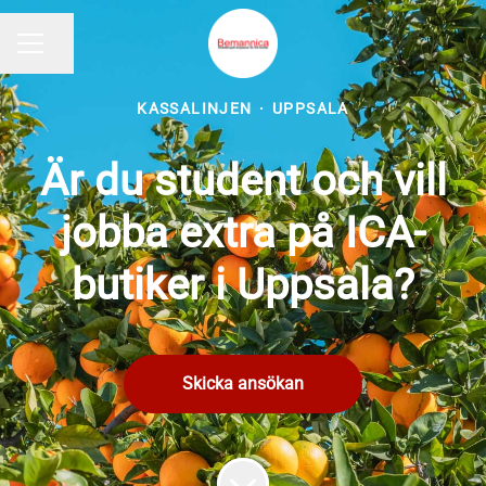
Dela sidan
KARRIÄRMENY
KASSALINJEN
·
UPPSALA
Är du student och vill
jobba extra på ICA-
butiker i Uppsala?
Skicka ansökan