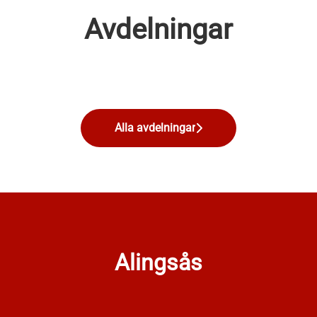
Avdelningar
Tjänsteman
Kassalinjen
Varuplock
Alla avdelningar
Alingsås