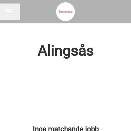
Dela sidan
KARRIÄRMENY
Alingsås
Inga matchande jobb