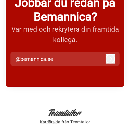
Jobbar du redan på
Bemannica?
Var med och rekrytera din framtida
kollega.
@bemannica.se
Logga in
Karriärsida
från Teamtailor