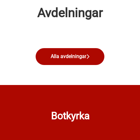
Avdelningar
Tjänsteman
Kassalinjen
Varuplock
Alla avdelningar
Botkyrka