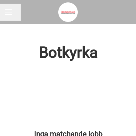
Dela sidan
KARRIÄRMENY
Botkyrka
Inga matchande jobb