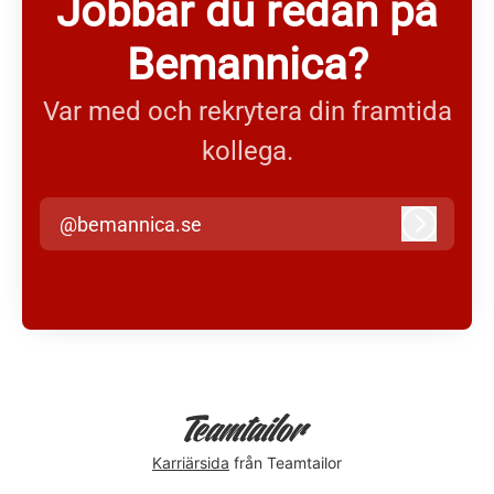
Jobbar du redan på
Bemannica?
Var med och rekrytera din framtida
kollega.
@bemannica.se
Logga in
Karriärsida
från Teamtailor