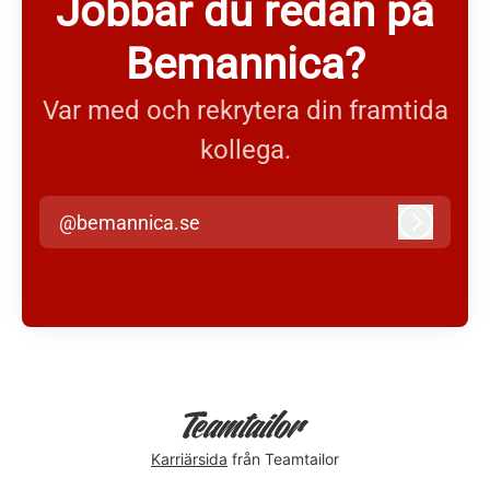
Jobbar du redan på
Bemannica?
Var med och rekrytera din framtida
kollega.
@bemannica.se
Logga in
Karriärsida
från Teamtailor