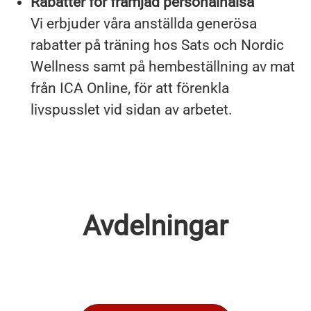
Rabatter för främjad personalhälsa
Vi erbjuder våra anställda generösa
rabatter på träning hos Sats och Nordic
Wellness samt på hembeställning av mat
från ICA Online, för att förenkla
livspusslet vid sidan av arbetet.
Avdelningar
Tjänsteman
Kassalinjen
Varuplock